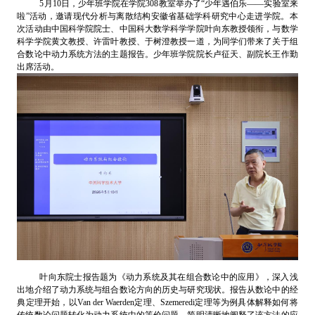
5
月
10
日，少年班学院在学院
308
教室举办了“少年遇伯乐——实验室来
啦”活动，邀请现代分析与离散结构安徽省基础学科研究中心走进学院。本
次活动由中国科学院院士、中国科大数学科学学院叶向东教授领衔，与数学
科学学院黄文教授、许雷叶教授、于树澄教授一道，为同学们带来了关于组
合数论中动力系统方法的主题报告。少年班学院院长卢征天、副院长王作勤
出席活动。
叶向东院士报告题为《动力系统及其在组合数论中的应用》，深入浅
出地介绍了动力系统与组合数论方向的历史与研究现状。报告从数论中的经
典定理开始，以
Van der Waerden
定理、
Szemeredi
定理等为例具体解释如何将
传统数论问题转化为动力系统中的等价问题，简明清晰地阐释了该方法的应