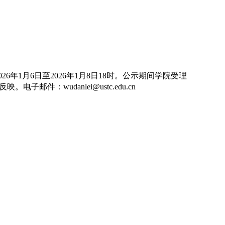
026
年
1
月
6
日至
2026
年
1
月
8
日
18
时。公示期间学院受理
反映。电子邮件：
wudanlei@ustc.edu.cn